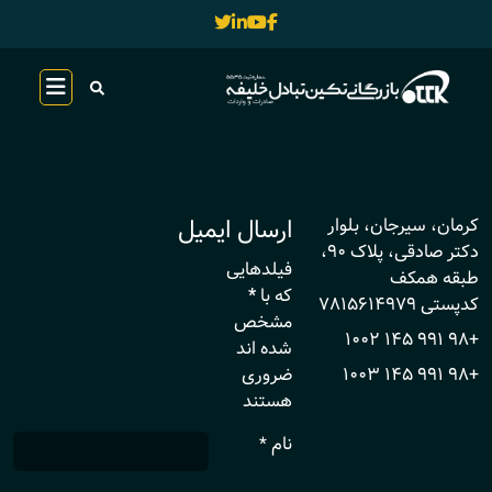
ارسال ایمیل
آدرس
کرمان، سیرجان، بلوار
دکتر صادقی، پلاک 90،
فیلدهایی
طبقه همکف
که با
*
کدپستی 7815614979
مشخص
+98 991 145 1002
تلفن
شده اند
+98 991 145 1003
موبایل
ضروری
هستند
نام
*