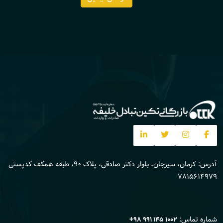
آدرس: کرمان، سیرجان، بلوار دکتر صادقی، پلاک 90، طبقه همکف کدپستی
7815614979
شماره تماس:
+98 991 145 1002